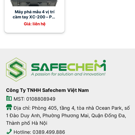
Máy phá mẫu 4 vị trí
cầm tay XC-200 – Phá
mẫu COD nhanh,
Giá: liên hệ
chính xác, nhỏ gọn
Công Ty TNHH Safechem Việt Nam
MST: 0108808949
Địa chỉ: Phòng 405, tầng 4, tòa nhà Ocean Park, số
1 Đào Duy Anh, Phường Phương Mai, Quận Đống Đa,
Thành phố Hà Nội
Hotline: 0389.499.886