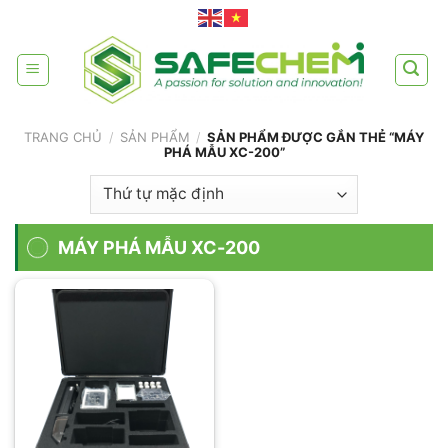
Skip
to
content
TRANG CHỦ
/
SẢN PHẨM
/
SẢN PHẨM ĐƯỢC GẮN THẺ “MÁY
PHÁ MẪU XC-200”
MÁY PHÁ MẪU XC-200