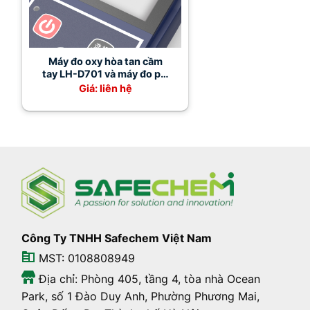
Máy đo oxy hòa tan cầm
tay LH-D701 và máy đo pH
LH-P210
Giá: liên hệ
Công Ty TNHH Safechem Việt Nam
MST: 0108808949
Địa chỉ: Phòng 405, tầng 4, tòa nhà Ocean
Park, số 1 Đào Duy Anh, Phường Phương Mai,