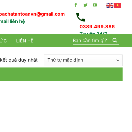
oachatantoanvn@gmail.com
mail liên hệ
0389.499.886
Tư vấn 24/7
Tìm
TỨC
LIÊN HỆ
kiếm:
 kết quả duy nhất