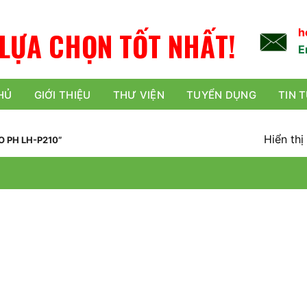
C
H
Ọ
N
TỐT NHẤT!
h
A
Ự
L
E
HỦ
GIỚI THIỆU
THƯ VIỆN
TUYỂN DỤNG
TIN 
Hiển thị
 PH LH-P210”