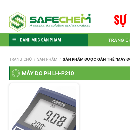
Skip
to
Ự
S
content
TRANG C
DANH MỤC SẢN PHẨM
TRANG CHỦ
/
SẢN PHẨM
/
SẢN PHẨM ĐƯỢC GẮN THẺ “MÁY ĐO
MÁY ĐO PH LH-P210