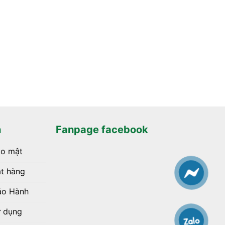
h
Fanpage facebook
ảo mật
t hàng
ảo Hành
ử dụng