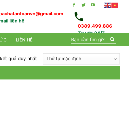
oachatantoanvn@gmail.com
mail liên hệ
0389.499.886
Tư vấn 24/7
Tìm
TỨC
LIÊN HỆ
kiếm:
 kết quả duy nhất