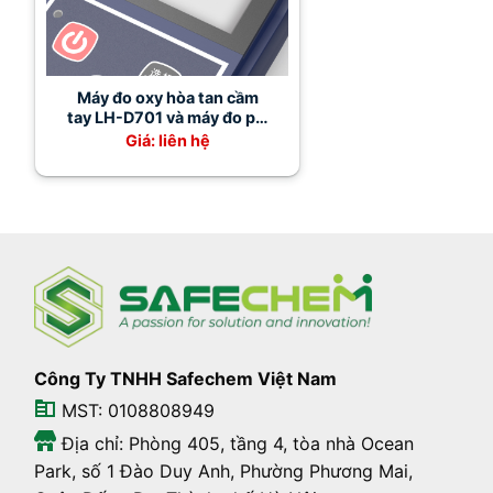
Máy đo oxy hòa tan cầm
tay LH-D701 và máy đo pH
LH-P210
Giá: liên hệ
Công Ty TNHH Safechem Việt Nam
MST: 0108808949
Địa chỉ: Phòng 405, tầng 4, tòa nhà Ocean
Park, số 1 Đào Duy Anh, Phường Phương Mai,