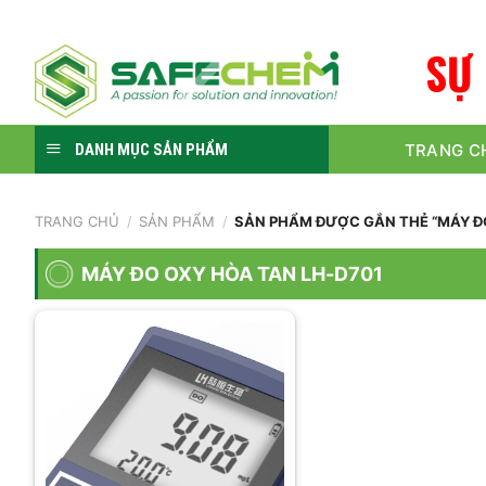
Skip
to
S
Ự
content
TRANG C
DANH MỤC SẢN PHẨM
TRANG CHỦ
/
SẢN PHẨM
/
SẢN PHẨM ĐƯỢC GẮN THẺ “MÁY ĐO
MÁY ĐO OXY HÒA TAN LH-D701