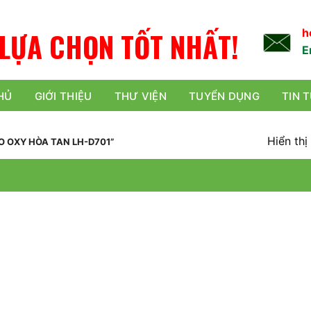
L
Ự
A
C
H
Ọ
N
TỐT NHẤT!
h
E
HỦ
GIỚI THIỆU
THƯ VIỆN
TUYỂN DỤNG
TIN 
Hiển thị
 OXY HÒA TAN LH-D701”