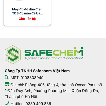
Máy đo độ dẫn điện
TDS độ mặn để bàn
LH-N800
Giá: liên hệ
Công Ty TNHH Safechem Việt Nam
MST: 0108808949
Địa chỉ: Phòng 405, tầng 4, tòa nhà Ocean Park, số
1 Đào Duy Anh, Phường Phương Mai, Quận Đống Đa,
Thành phố Hà Nội
Hotline: 0389.499.886