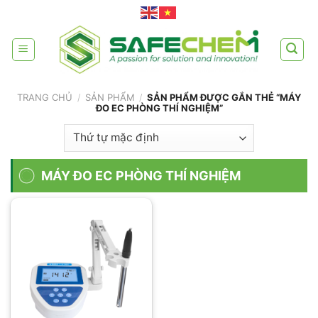
Skip
to
content
TRANG CHỦ
/
SẢN PHẨM
/
SẢN PHẨM ĐƯỢC GẮN THẺ “MÁY
ĐO EC PHÒNG THÍ NGHIỆM”
MÁY ĐO EC PHÒNG THÍ NGHIỆM