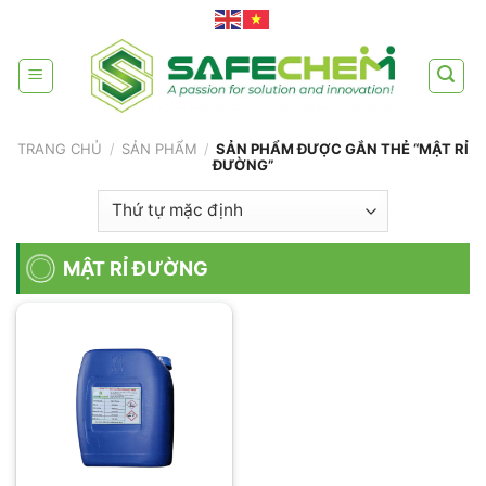
Skip
to
content
TRANG CHỦ
/
SẢN PHẨM
/
SẢN PHẨM ĐƯỢC GẮN THẺ “MẬT RỈ
ĐƯỜNG”
MẬT RỈ ĐƯỜNG