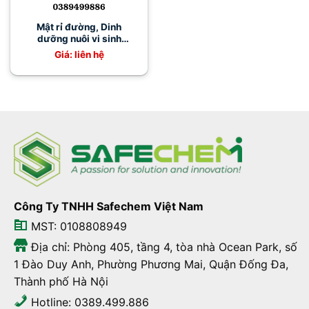
Mật rỉ đường, Dinh
dưỡng nuôi vi sinh
trong xử lý nước thải
Giá: liên hệ
Công Ty TNHH Safechem Việt Nam
MST: 0108808949
Địa chỉ: Phòng 405, tầng 4, tòa nhà Ocean Park, số
1 Đào Duy Anh, Phường Phương Mai, Quận Đống Đa,
Thành phố Hà Nội
Hotline: 0389.499.886