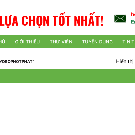
L
Ự
A
C
H
Ọ
N
TỐT NHẤT!
h
E
HỦ
GIỚI THIỆU
THƯ VIỆN
TUYỂN DỤNG
TIN 
Hiển thị
HYDROPHOTPHAT”