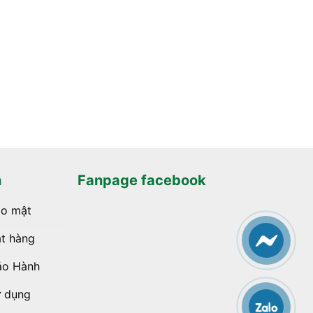
h
Fanpage facebook
ảo mật
t hàng
ảo Hành
ử dụng