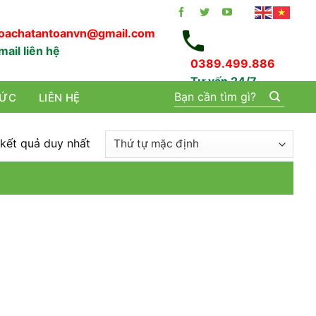
oachatantoanvn@gmail.com
mail liên hệ
0389.499.886
Tư vấn 24/7
Tìm
TỨC
LIÊN HỆ
kiếm:
 kết quả duy nhất