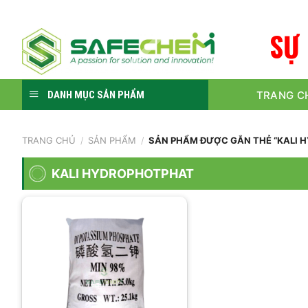
Skip
to
S
Ự
content
TRANG C
DANH MỤC SẢN PHẨM
TRANG CHỦ
/
SẢN PHẨM
/
SẢN PHẨM ĐƯỢC GẮN THẺ “KALI 
KALI HYDROPHOTPHAT