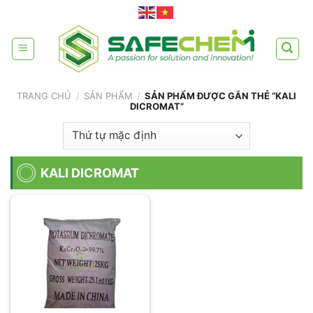
Skip
to
content
TRANG CHỦ
/
SẢN PHẨM
/
SẢN PHẨM ĐƯỢC GẮN THẺ “KALI
DICROMAT”
KALI DICROMAT