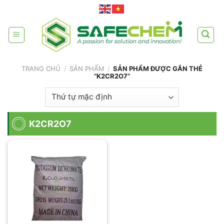
Skip
to
content
TRANG CHỦ
/
SẢN PHẨM
/
SẢN PHẨM ĐƯỢC GẮN THẺ
“K2CR2O7”
K2CR2O7