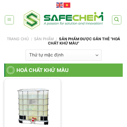
Skip
to
content
TRANG CHỦ
/
SẢN PHẨM
/
SẢN PHẨM ĐƯỢC GẮN THẺ “HOÁ
CHẤT KHỬ MÀU”
HOÁ CHẤT KHỬ MÀU