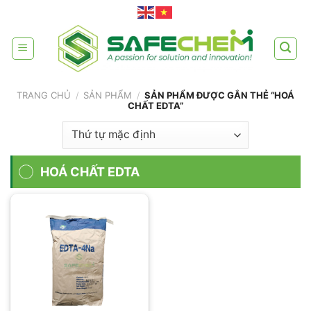
Skip
to
content
TRANG CHỦ
/
SẢN PHẨM
/
SẢN PHẨM ĐƯỢC GẮN THẺ “HOÁ
CHẤT EDTA”
HOÁ CHẤT EDTA