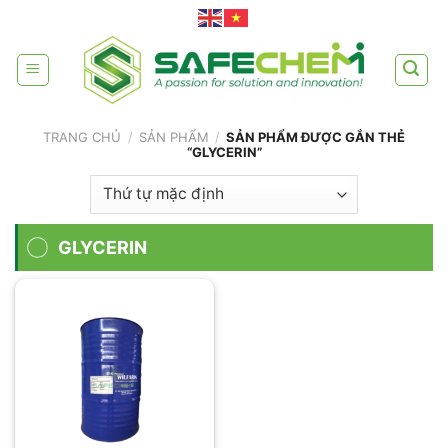
Skip
to
content
TRANG CHỦ
/
SẢN PHẨM
/
SẢN PHẨM ĐƯỢC GẮN THẺ
“GLYCERIN”
GLYCERIN