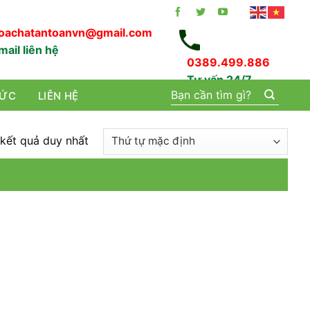
oachatantoanvn@gmail.com
mail liên hệ
0389.499.886
Tư vấn 24/7
Tìm
TỨC
LIÊN HỆ
kiếm:
 kết quả duy nhất