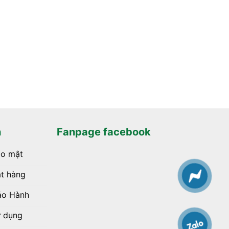
h
Fanpage facebook
ảo mật
t hàng
ảo Hành
ử dụng