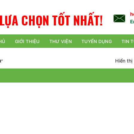
L
Ự
A
C
H
Ọ
N
TỐT NHẤT!
h
E
HỦ
GIỚI THIỆU
THƯ VIỆN
TUYỂN DỤNG
TIN 
Hiển thị
H”