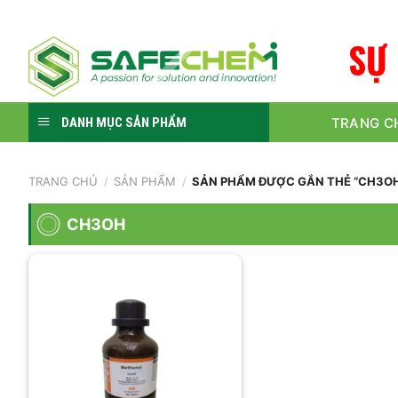
Skip
to
S
Ự
content
TRANG C
DANH MỤC SẢN PHẨM
TRANG CHỦ
/
SẢN PHẨM
/
SẢN PHẨM ĐƯỢC GẮN THẺ “CH3O
CH3OH