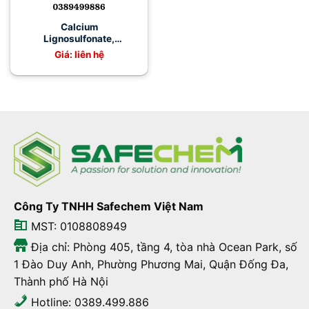
Calcium
Lignosulfonate,
Ca(C20H24O10S2)2
Giá: liên hệ
Công Ty TNHH Safechem Việt Nam
MST: 0108808949
Địa chỉ: Phòng 405, tầng 4, tòa nhà Ocean Park, số
1 Đào Duy Anh, Phường Phương Mai, Quận Đống Đa,
Thành phố Hà Nội
Hotline: 0389.499.886