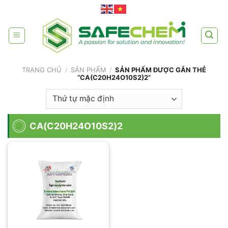
Skip
to
content
TRANG CHỦ
/
SẢN PHẨM
/
SẢN PHẨM ĐƯỢC GẮN THẺ
“CA(C20H24O10S2)2”
CA(C20H24O10S2)2