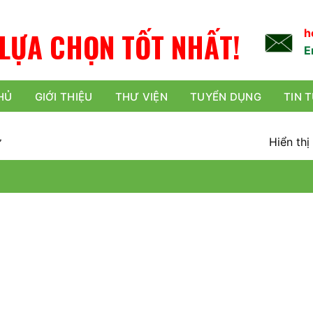
L
Ự
A
C
H
Ọ
N
TỐT NHẤT!
h
E
HỦ
GIỚI THIỆU
THƯ VIỆN
TUYỂN DỤNG
TIN 
Hiển thị
”