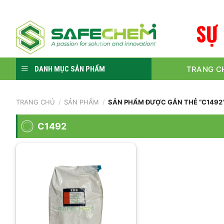
Skip
to
S
Ự
content
TRANG C
DANH MỤC SẢN PHẨM
TRANG CHỦ
/
SẢN PHẨM
/
SẢN PHẨM ĐƯỢC GẮN THẺ “C1492
C1492