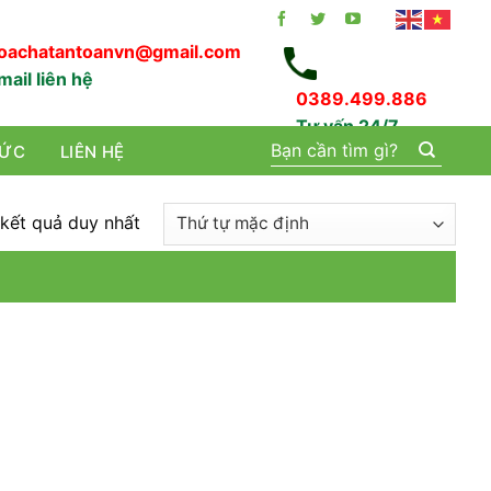
oachatantoanvn@gmail.com
mail liên hệ
0389.499.886
Tư vấn 24/7
Tìm
TỨC
LIÊN HỆ
kiếm:
 kết quả duy nhất