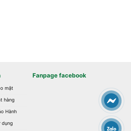
h
Fanpage facebook
ảo mật
t hàng
ảo Hành
ử dụng