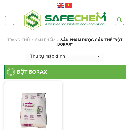
Skip
to
content
TRANG CHỦ
/
SẢN PHẨM
/
SẢN PHẨM ĐƯỢC GẮN THẺ “BỘT
BORAX”
BỘT BORAX