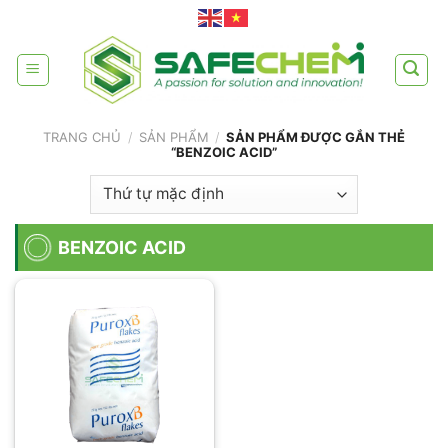
Skip
to
content
TRANG CHỦ
/
SẢN PHẨM
/
SẢN PHẨM ĐƯỢC GẮN THẺ
“BENZOIC ACID”
BENZOIC ACID