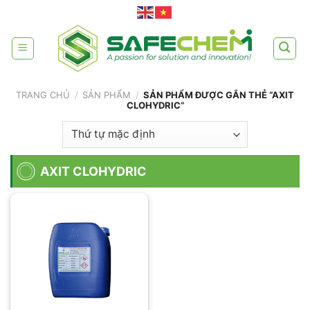
Skip
to
content
TRANG CHỦ
/
SẢN PHẨM
/
SẢN PHẨM ĐƯỢC GẮN THẺ “AXIT
CLOHYDRIC”
AXIT CLOHYDRIC