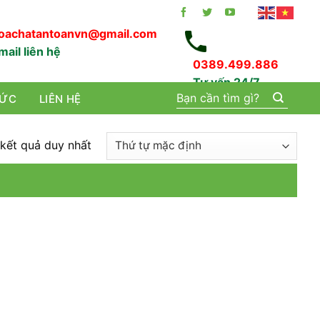
oachatantoanvn@gmail.com
mail liên hệ
0389.499.886
Tư vấn 24/7
Tìm
TỨC
LIÊN HỆ
kiếm:
 kết quả duy nhất