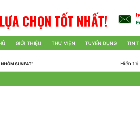
L
Ự
A
C
H
Ọ
N
TỐT NHẤT!
h
E
HỦ
GIỚI THIỆU
THƯ VIỆN
TUYỂN DỤNG
TIN 
Hiển thị
 NHÔM SUNFAT”