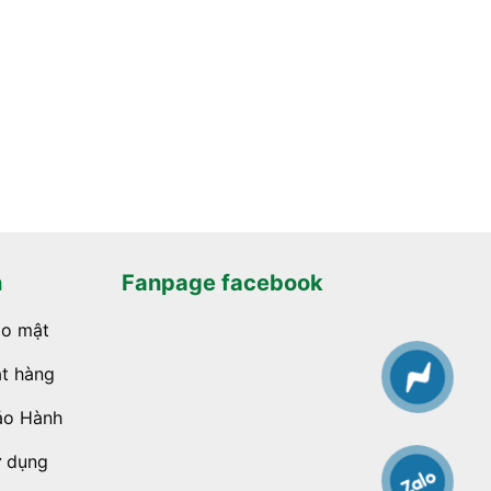
h
Fanpage facebook
ảo mật
t hàng
ảo Hành
ử dụng