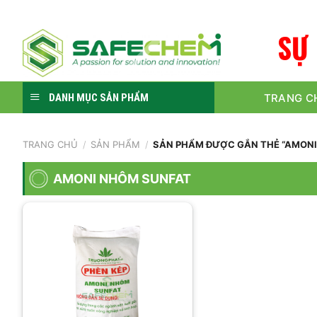
Skip
to
S
Ự
content
TRANG C
DANH MỤC SẢN PHẨM
TRANG CHỦ
/
SẢN PHẨM
/
SẢN PHẨM ĐƯỢC GẮN THẺ “AMONI
AMONI NHÔM SUNFAT