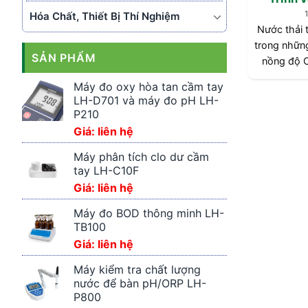
Hóa Chất, Thiết Bị Thí Nghiệm
Nước thải 
trong nhữn
SẢN PHẨM
nồng độ 
mg/L và 
Máy đo oxy hòa tan cầm tay
Đặc biệt, d
LH-D701 và máy đo pH LH-
P210
Giá: liên hệ
Máy phân tích clo dư cầm
tay LH-C10F
Giá: liên hệ
Máy đo BOD thông minh LH-
TB100
Giá: liên hệ
Máy kiểm tra chất lượng
nước để bàn pH/ORP LH-
P800