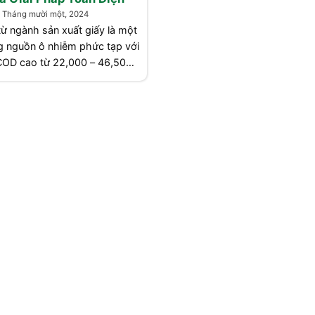
1 Tháng mười một, 2024
từ ngành sản xuất giấy là một
g nguồn ô nhiễm phức tạp với
COD cao từ 22,000 – 46,500
BOD chiếm từ 40-60% COD.
òng nước thải “dịch đen” chứa
[...]