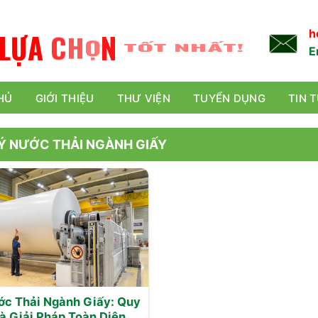
L
Ự
A
C
H
Ọ
N
TỐT NHẤT!
h
E
HỦ
GIỚI THIỆU
THƯ VIỆN
TUYỂN DỤNG
TIN 
Ý NƯỚC THẢI NGÀNH GIẤY
ớc Thải Ngành Giấy: Quy
và Giải Pháp Toàn Diện