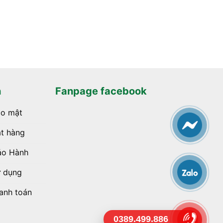
h
Fanpage facebook
ảo mật
t hàng
ảo Hành
ử dụng
anh toán
0389.499.886