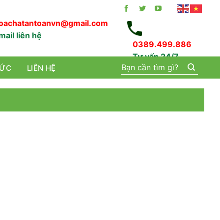
oachatantoanvn@gmail.com
mail liên hệ
0389.499.886
Tư vấn 24/7
Tìm
TỨC
LIÊN HỆ
kiếm: