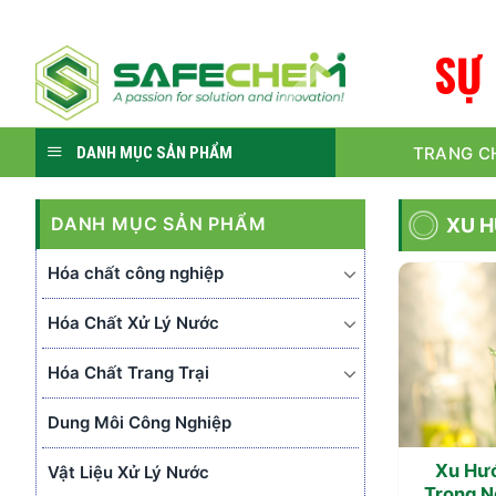
Skip
to
S
Ự
content
TRANG C
DANH MỤC SẢN PHẨM
DANH MỤC SẢN PHẨM
XU 
Hóa chất công nghiệp
Hóa Chất Xử Lý Nước
Hóa Chất Trang Trại
Dung Môi Công Nghiệp
Xu Hư
Vật Liệu Xử Lý Nước
Trong N