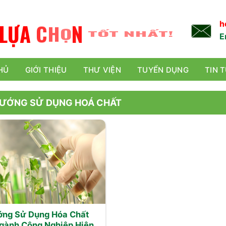
L
Ự
A
C
H
Ọ
N
TỐT NHẤT!
h
E
HỦ
GIỚI THIỆU
THƯ VIỆN
TUYỂN DỤNG
TIN 
HƯỚNG SỬ DỤNG HOÁ CHẤT
ớng Sử Dụng Hóa Chất
gành Công Nghiệp Hiện