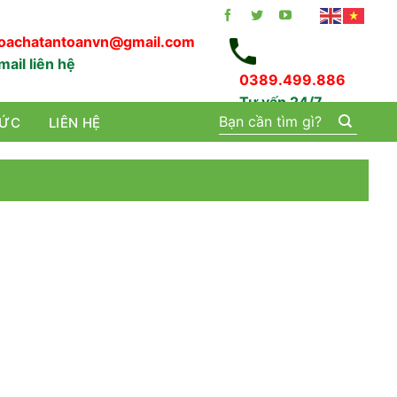
oachatantoanvn@gmail.com
mail liên hệ
0389.499.886
Tư vấn 24/7
Tìm
TỨC
LIÊN HỆ
kiếm: