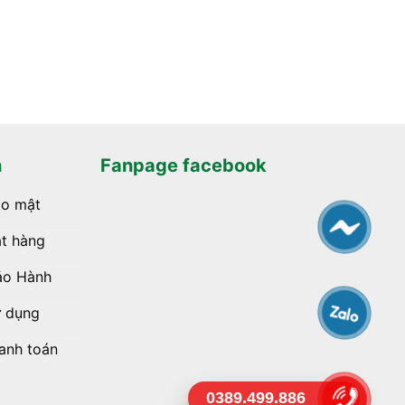
h
Fanpage facebook
ảo mật
t hàng
ảo Hành
ử dụng
anh toán
0389.499.886