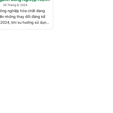
Nay
29 Tháng 8, 2024
ông nghiệp hóa chất đang
ến những thay đổi đáng kể
 2024, khi xu hướng sử dụng
 hóa chất thân thiện với môi
 hiệu quả cao ngày càng trở
nên phổ biến. [...]