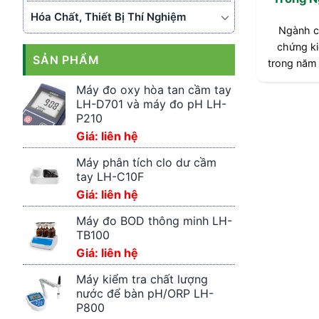
Hóa Chất, Thiết Bị Thí Nghiệm
Ngành c
chứng ki
SẢN PHẨM
trong năm
các loại
Máy đo oxy hòa tan cầm tay
trường và
LH-D701 và máy đo pH LH-
P210
Giá: liên hệ
Máy phân tích clo dư cầm
tay LH-C10F
Giá: liên hệ
Máy đo BOD thông minh LH-
TB100
Giá: liên hệ
Máy kiểm tra chất lượng
nước để bàn pH/ORP LH-
P800