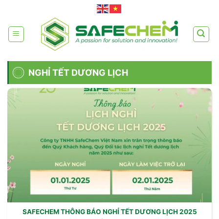
Skip
to
content
NGHỈ TẾT DƯƠNG LỊCH
SAFECHEM THÔNG BÁO NGHỈ TẾT DƯƠNG LỊCH 2025