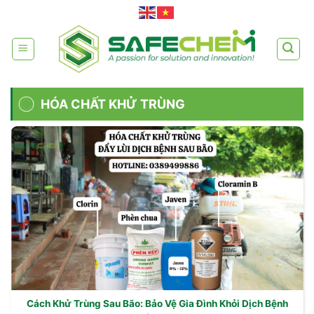
Skip
to
content
HÓA CHẤT KHỬ TRÙNG
Cách Khử Trùng Sau Bão: Bảo Vệ Gia Đình Khỏi Dịch Bệnh