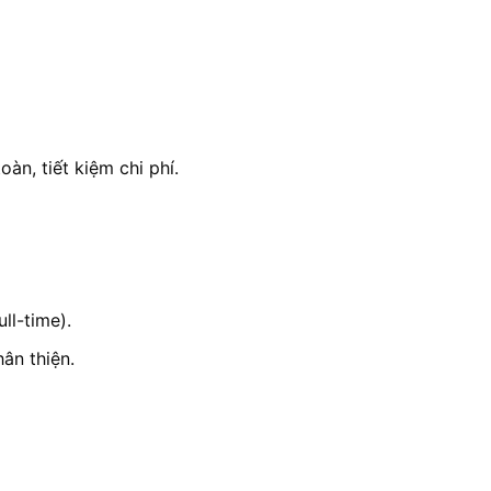
àn, tiết kiệm chi phí.
ll-time).
ân thiện.