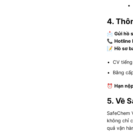
4. Thô
📩
Gửi hồ 
📞
Hotline 
📝
Hồ sơ b
CV tiếng
Bằng cấp
⏰
Hạn nộp
5. Về 
SafeChem Vi
không chỉ 
quả vận hàn