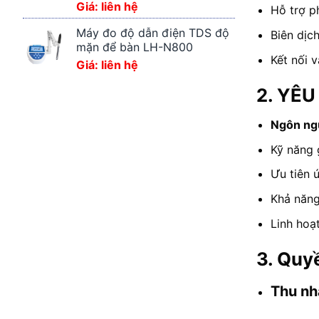
Giá: liên hệ
Hỗ trợ p
Máy đo độ dẫn điện TDS độ
Biên dịc
mặn để bàn LH-N800
Kết nối 
Giá: liên hệ
2. YÊ
Ngôn ng
Kỹ năng 
Ưu tiên 
Khả năng
Linh hoạt
3. Quy
Thu
nh