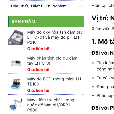
Hiện tại, ch
Hóa Chất, Thiết Bị Thí Nghiệm
Vị trí:
SẢN PHẨM
(Làm việc P
Máy đo oxy hòa tan cầm tay
LH-D701 và máy đo pH LH-
1. Mô t
P210
Giá: liên hệ
Đối với 
Máy phân tích clo dư cầm
Tìm kiếm
tay LH-C10F
công ngh
Giá: liên hệ
Tư vấn v
Máy đo BOD thông minh LH-
TB100
Đàm phán
Giá: liên hệ
Phối hợp
Máy kiểm tra chất lượng
nước để bàn pH/ORP LH-
Đối với P
P800