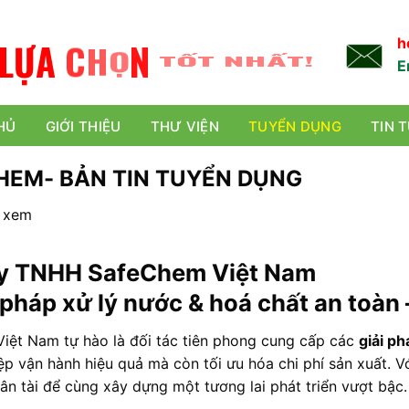
L
Ự
A
C
H
Ọ
N
TỐT NHẤT!
h
E
HỦ
GIỚI THIỆU
THƯ VIỆN
TUYỂN DỤNG
TIN 
HEM- BẢN TIN TUYỂN DỤNG
t xem
y TNHH SafeChem Việt Nam
 pháp xử lý nước & hoá chất an toàn –
iệt Nam tự hào là đối tác tiên phong cung cấp các
giải ph
p vận hành hiệu quả mà còn tối ưu hóa chi phí sản xuất. Vớ
ân tài để cùng xây dựng một tương lai phát triển vượt bậc.