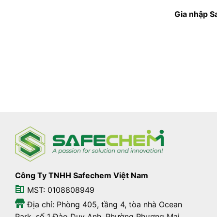
Gia nhập S
Công Ty TNHH Safechem Việt Nam
MST: 0108808949
Địa chỉ: Phòng 405, tầng 4, tòa nhà Ocean
Park, số 1 Đào Duy Anh, Phường Phương Mai,