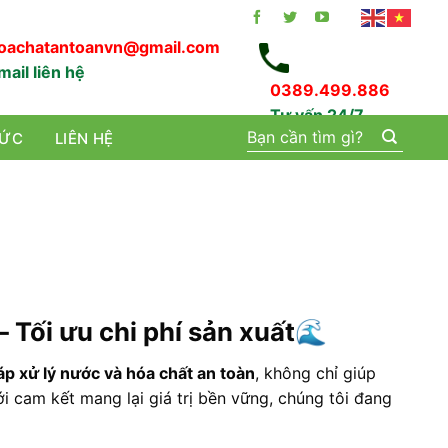
oachatantoanvn@gmail.com
mail liên hệ
0389.499.886
Tư vấn 24/7
Tìm
TỨC
LIÊN HỆ
kiếm:
 Tối ưu chi phí sản xuất
🌊
áp xử lý nước và hóa chất an toàn
, không chỉ giúp
i cam kết mang lại giá trị bền vững, chúng tôi đang