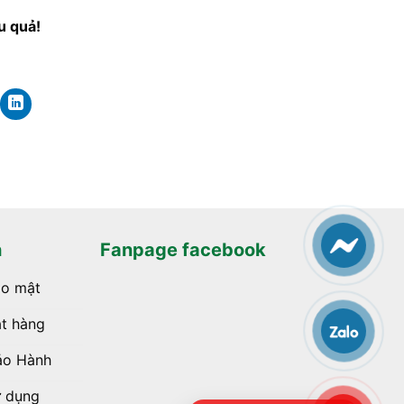
u quả!
h
Fanpage facebook
ảo mật
t hàng
ảo Hành
ử dụng