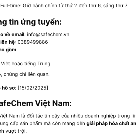
Full-time: Giờ hành chính từ thứ 2 đến thứ 6, sáng thứ 7.
ng tin ứng tuyển:
sơ về email
: info@safechem.vn
liên hệ
: 0389499886
ao gồm
:
 Việt hoặc tiếng Trung.
, chứng chỉ liên quan.
 hồ sơ
: [15/02/2025]
SafeChem Việt Nam:
ệt Nam là đối tác tin cậy của nhiều doanh nghiệp trong lĩ
cung cấp sản phẩm mà còn mang đến
giải pháp hóa chất an
h vượt trội.