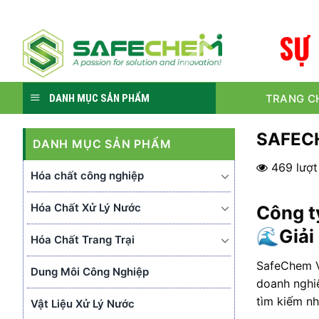
Skip
to
S
Ự
content
TRANG C
DANH MỤC SẢN PHẨM
SAFEC
DANH MỤC SẢN PHẨM
469 lượ
Hóa chất công nghiệp
Hóa Chất Xử Lý Nước
Công t
🌊
Giải
Hóa Chất Trang Trại
SafeChem V
Dung Môi Công Nghiệp
doanh nghiệ
tìm kiếm nh
Vật Liệu Xử Lý Nước