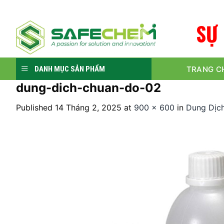
Skip
to
S
Ự
content
TRANG C
DANH MỤC SẢN PHẨM
dung-dich-chuan-do-02
Published
14 Tháng 2, 2025
at
900 × 600
in
Dung Dịc