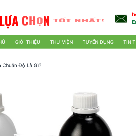
L
Ự
A
C
H
Ọ
N
TỐT NHẤT!
h
E
HỦ
GIỚI THIỆU
THƯ VIỆN
TUYỂN DỤNG
TIN 
h Chuẩn Độ Là Gì?