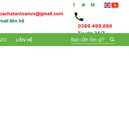
oachatantoanvn@gmail.com
mail liên hệ
0389.499.886
Tư vấn 24/7
Tìm
TỨC
LIÊN HỆ
kiếm: