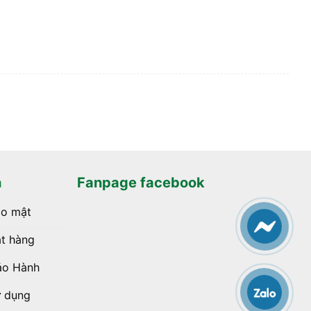
h
Fanpage facebook
ảo mật
t hàng
ảo Hành
ử dụng