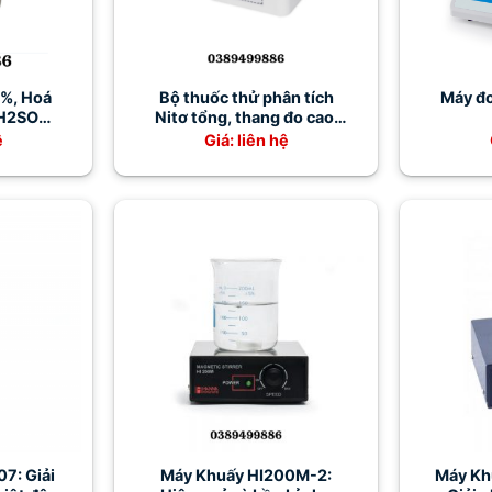
 %, Hoá
Bộ thuốc thử phân tích
Máy đ
 H2SO4
Nitơ tổng, thang đo cao,
ống TNT
ệ
Giá: liên hệ
7: Giải
Máy Khuấy HI200M-2:
Máy Kh