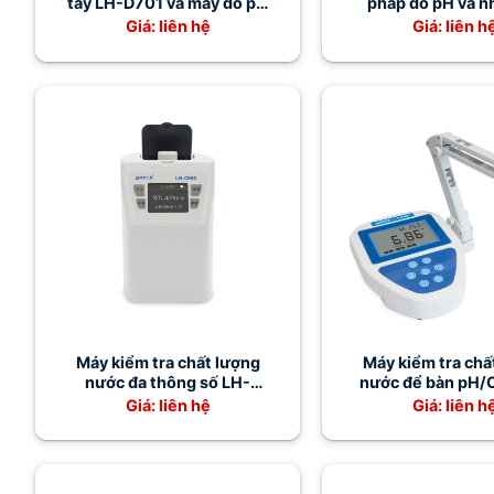
tay LH-D701 và máy đo pH
pháp đo pH và n
LH-P210
chính xác, tiện
Giá: liên hệ
Giá: liên h
Máy kiểm tra chất lượng
Máy kiểm tra chấ
nước đa thông số LH-
nước để bàn pH/
C660 (ZY-880) – Đo COD,
P800
Giá: liên hệ
Giá: liên h
Amoni, Tổng P, Tổng N
chính xác