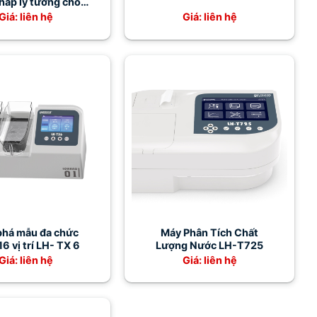
pháp lý tưởng cho
ng thí nghiệm
Giá: liên hệ
Giá: liên hệ
phá mẫu đa chức
Máy Phân Tích Chất
6 vị trí LH- TX 6
Lượng Nước LH-T725
Giá: liên hệ
Giá: liên hệ