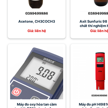
Acetone, CH3COCH3
Axit Sunfuric 98
chất thí nghiệm
98%
Giá: liên hệ
Giá: liên h
Máy đo oxy hòa tan cầm
Máy đo pH HI9810