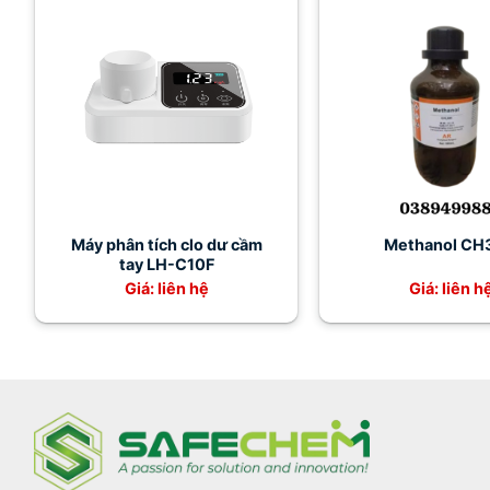
Máy phân tích clo dư cầm
Methanol CH
tay LH-C10F
Giá: liên hệ
Giá: liên h