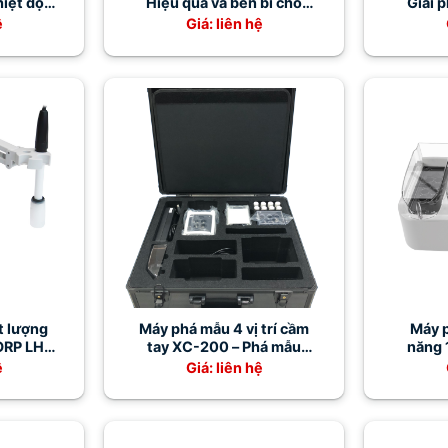
hiệt độ
Hiệu quả và bền bỉ cho
Giải 
 lợi
phòng thí nghiệm
phò
ệ
Giá: liên hệ
t lượng
Máy phá mẫu 4 vị trí cầm
Máy 
ORP LH-
tay XC-200 – Phá mẫu
năng 1
COD nhanh, chính xác,
ệ
Giá: liên hệ
nhỏ gọn