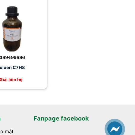
oluen C7H8
Giá: liên hệ
h
Fanpage facebook
ảo mật