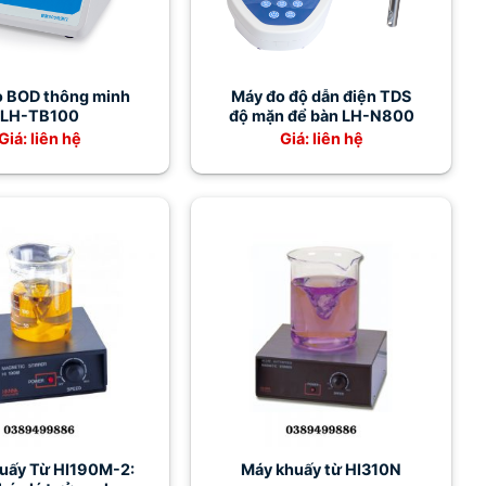
o BOD thông minh
Máy đo độ dẫn điện TDS
LH-TB100
độ mặn để bàn LH-N800
Giá: liên hệ
Giá: liên hệ
uấy Từ HI190M-2:
Máy khuấy từ HI310N