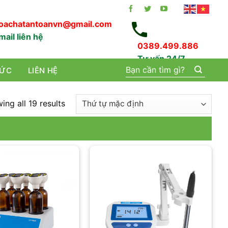
oachatantoanvn@gmail.com
mail liên hệ
0389.499.886
Tư vấn 24/7
Tìm
TỨC
LIÊN HỆ
kiếm:
ing all 19 results