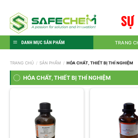
Skip
to
S
Ự
content
TRANG C
DANH MỤC SẢN PHẨM
TRANG CHỦ
/
SẢN PHẨM
/
HÓA CHẤT, THIẾT BỊ THÍ NGHIỆM
HÓA CHẤT, THIẾT BỊ THÍ NGHIỆM