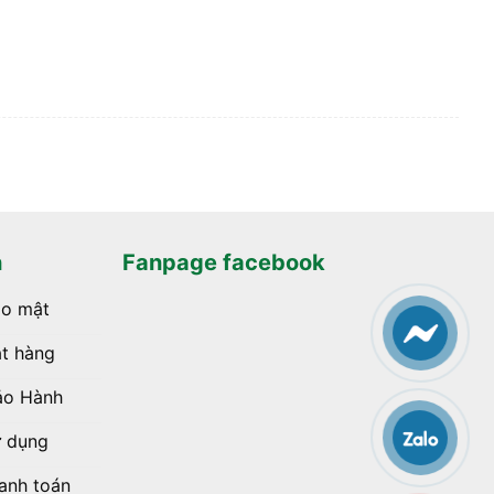
h
Fanpage facebook
ảo mật
t hàng
ảo Hành
ử dụng
anh toán