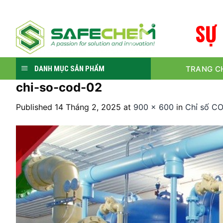
Skip
to
S
Ự
content
TRANG C
DANH MỤC SẢN PHẨM
chi-so-cod-02
Published
14 Tháng 2, 2025
at
900 × 600
in
Chỉ số CO