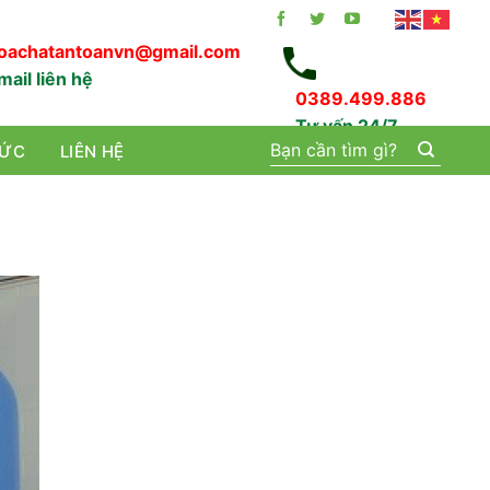
oachatantoanvn@gmail.com
mail liên hệ
0389.499.886
Tư vấn 24/7
Tìm
TỨC
LIÊN HỆ
kiếm: