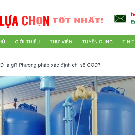
L
Ự
A
C
H
Ọ
N
TỐT NHẤT!
h
E
HỦ
GIỚI THIỆU
THƯ VIỆN
TUYỂN DỤNG
TIN 
D là gì? Phương pháp xác định chỉ số COD?