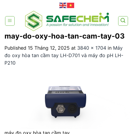
Skip
to
content
may-do-oxy-hoa-tan-cam-tay-03
Published
15 Tháng 12, 2025
at
3840 × 1704
in
Máy
đo oxy hòa tan cầm tay LH-D701 và máy đo pH LH-
P210
máy đo oxy hòa tan cầm tay