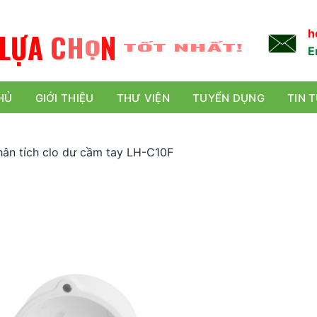
L
Ự
A
C
H
Ọ
N
TỐT NHẤT!
h
E
HỦ
GIỚI THIỆU
THƯ VIỆN
TUYỂN DỤNG
TIN 
ân tích clo dư cầm tay LH-C10F