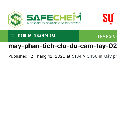
Skip
to
S
Ự
content
TRANG C
DANH MỤC SẢN PHẨM
may-phan-tich-clo-du-cam-tay-02
Published
12 Tháng 12, 2025
at
5184 × 3456
in
Máy ph