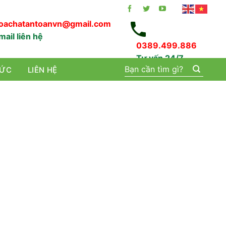
oachatantoanvn@gmail.com
mail liên hệ
0389.499.886
Tư vấn 24/7
Tìm
TỨC
LIÊN HỆ
kiếm: