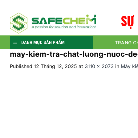
Skip
to
S
Ự
content
TRANG C
DANH MỤC SẢN PHẨM
may-kiem-tra-chat-luong-nuoc-d
Published
12 Tháng 12, 2025
at
3110 × 2073
in
Máy ki