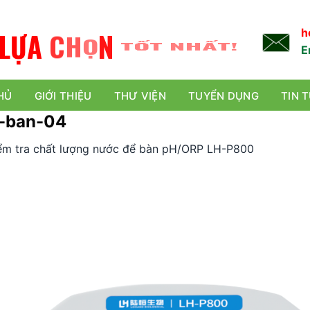
L
Ự
A
C
H
Ọ
N
TỐT NHẤT!
h
E
HỦ
GIỚI THIỆU
THƯ VIỆN
TUYỂN DỤNG
TIN 
e-ban-04
ểm tra chất lượng nước để bàn pH/ORP LH-P800