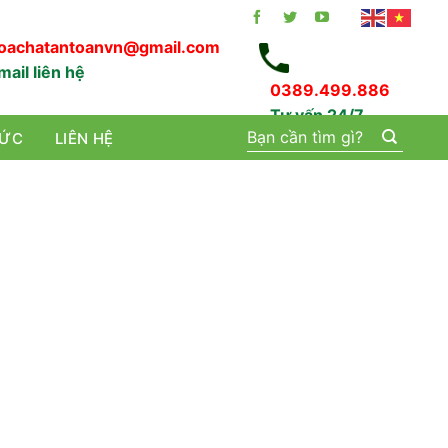
oachatantoanvn@gmail.com
mail liên hệ
0389.499.886
Tư vấn 24/7
Tìm
TỨC
LIÊN HỆ
kiếm: