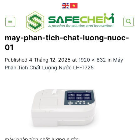
Skip
to
content
may-phan-tich-chat-luong-nuoc-
01
Published
4 Tháng 12, 2025
at
1920 × 832
in
Máy
Phân Tích Chất Lượng Nước LH-T725
máy phân tích chất lượng nước