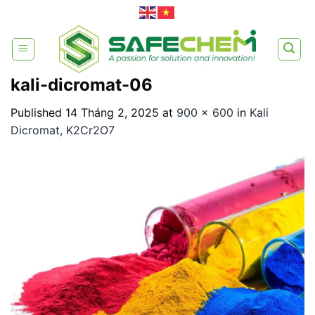
Skip
to
content
kali-dicromat-06
Published
14 Tháng 2, 2025
at
900 × 600
in
Kali
Dicromat, K2Cr2O7