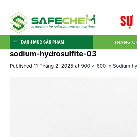
Skip
to
S
Ự
content
TRANG C
DANH MỤC SẢN PHẨM
sodium-hydrosulfite-03
Published
11 Tháng 2, 2025
at
900 × 600
in
Sodium hy