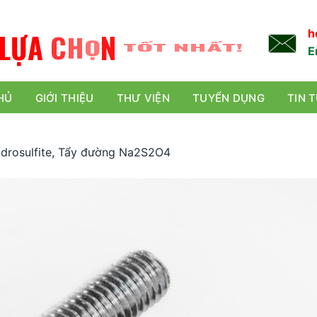
L
Ự
A
C
H
Ọ
N
TỐT NHẤT!
h
E
HỦ
GIỚI THIỆU
THƯ VIỆN
TUYỂN DỤNG
TIN 
drosulfite, Tẩy đường Na2S2O4