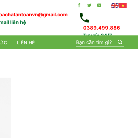
oachatantoanvn@gmail.com
mail liên hệ
0389.499.886
Tư vấn 24/7
Tìm
TỨC
LIÊN HỆ
kiếm: