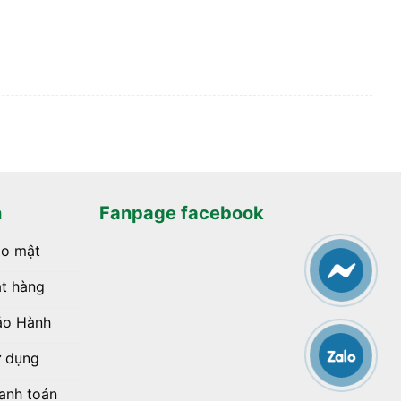
h
Fanpage facebook
ảo mật
t hàng
ảo Hành
ử dụng
anh toán