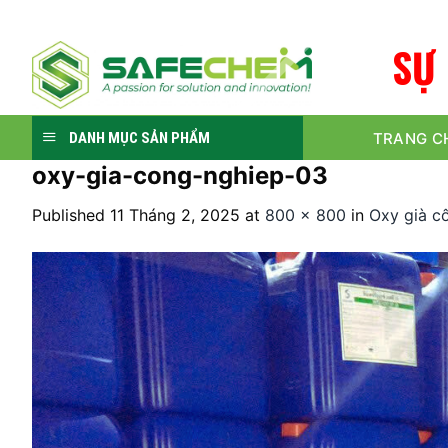
Skip
to
S
Ự
content
TRANG C
DANH MỤC SẢN PHẨM
oxy-gia-cong-nghiep-03
Published
11 Tháng 2, 2025
at
800 × 800
in
Oxy già c