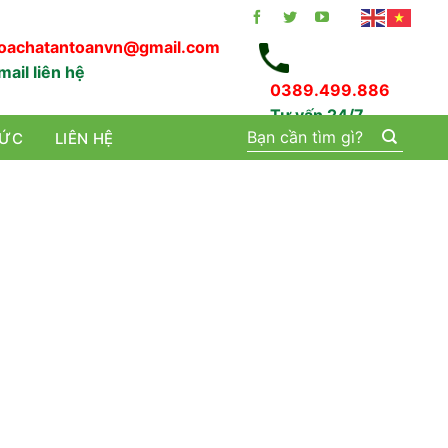
oachatantoanvn@gmail.com
mail liên hệ
0389.499.886
Tư vấn 24/7
Tìm
TỨC
LIÊN HỆ
kiếm: