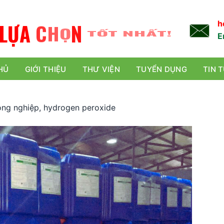
L
Ự
A
C
H
Ọ
N
TỐT NHẤT!
h
E
HỦ
GIỚI THIỆU
THƯ VIỆN
TUYỂN DỤNG
TIN 
ông nghiệp, hydrogen peroxide