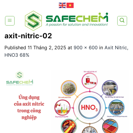
Skip
to
content
axit-nitric-02
Published
11 Tháng 2, 2025
at
900 × 600
in
Axit Nitric,
HNO3 68%