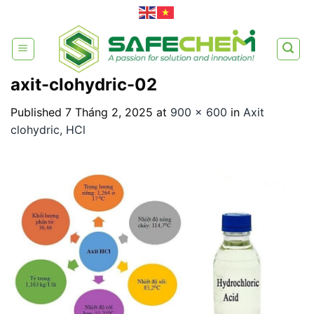
Skip
to
content
axit-clohydric-02
Published
7 Tháng 2, 2025
at
900 × 600
in
Axit
clohydric, HCl