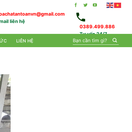
oachatantoanvn@gmail.com
mail liên hệ
0389.499.886
Tư vấn 24/7
Tìm
TỨC
LIÊN HỆ
kiếm: