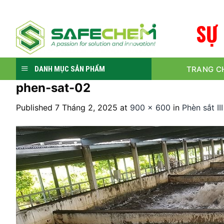
Skip
to
S
Ự
content
TRANG C
DANH MỤC SẢN PHẨM
phen-sat-02
Published
7 Tháng 2, 2025
at
900 × 600
in
Phèn sắt II