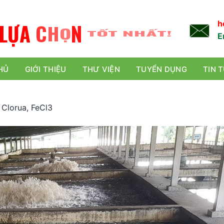
L
Ự
A
C
H
Ọ
N
TỐT NHẤT!
h
E
HỦ
GIỚI THIỆU
THƯ VIỆN
TUYỂN DỤNG
TIN 
I Clorua, FeCl3