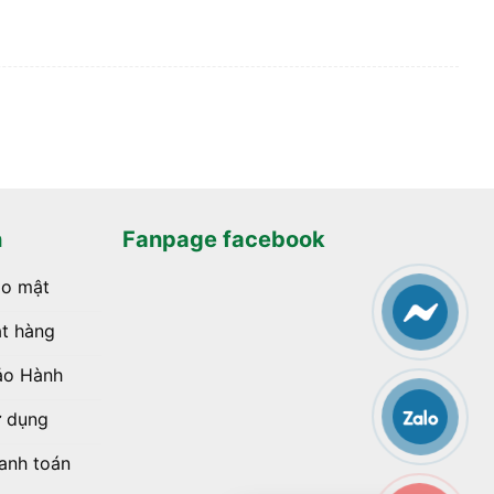
h
Fanpage facebook
ảo mật
t hàng
ảo Hành
ử dụng
anh toán