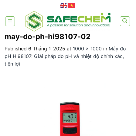
Skip
to
content
may-do-ph-hi98107-02
Published
6 Tháng 1, 2025
at
1000 × 1000
in
Máy đo
pH HI98107: Giải pháp đo pH và nhiệt độ chính xác,
tiện lợi